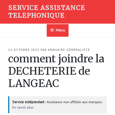
Aller
SERVICE ASSISTANCE
au
TELEPHONIQUE
contenu
principal
Menu
PUBLIÉ
11 OCTOBRE 2022
PAR
ANNUAIRE GÉNÉRALISTE
LE
comment joindre la
DECHETERIE de
LANGEAC
Service indépendant :
Assistance non affiliée aux marques.
En savoir plus