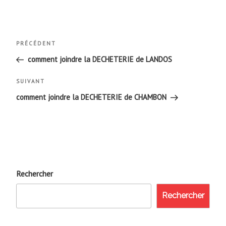
Navigation
Article
PRÉCÉDENT
de
précédent
comment joindre la DECHETERIE de LANDOS
l’article
Article
SUIVANT
suivant
comment joindre la DECHETERIE de CHAMBON
Rechercher
Rechercher