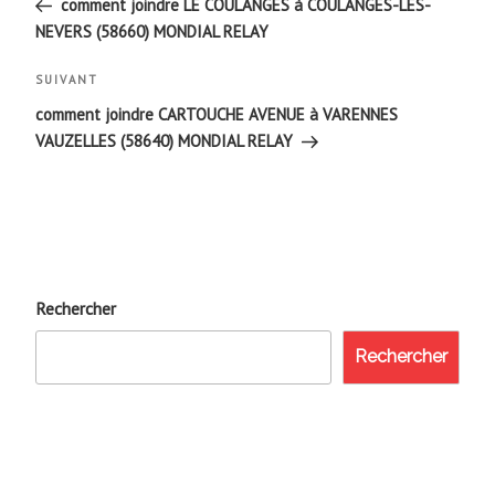
de
précédent
comment joindre LE COULANGES à COULANGES-LES-
NEVERS (58660) MONDIAL RELAY
l’article
Article
SUIVANT
suivant
comment joindre CARTOUCHE AVENUE à VARENNES
VAUZELLES (58640) MONDIAL RELAY
Rechercher
Rechercher