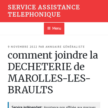
Aller
SERVICE ASSISTANCE
au
TELEPHONIQUE
contenu
principal
Menu
PUBLIÉ
9 NOVEMBRE 2022
PAR
ANNUAIRE GÉNÉRALISTE
LE
comment joindre la
DECHETERIE de
MAROLLES-LES-
BRAULTS
Service indépendant :
Assistance non affiliée aux marques.