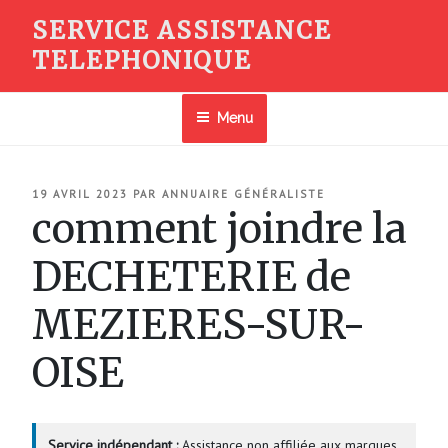
Aller
SERVICE ASSISTANCE
au
TELEPHONIQUE
contenu
principal
Menu
PUBLIÉ
19 AVRIL 2023
PAR
ANNUAIRE GÉNÉRALISTE
LE
comment joindre la
DECHETERIE de
MEZIERES-SUR-
OISE
Service indépendant :
Assistance non affiliée aux marques.