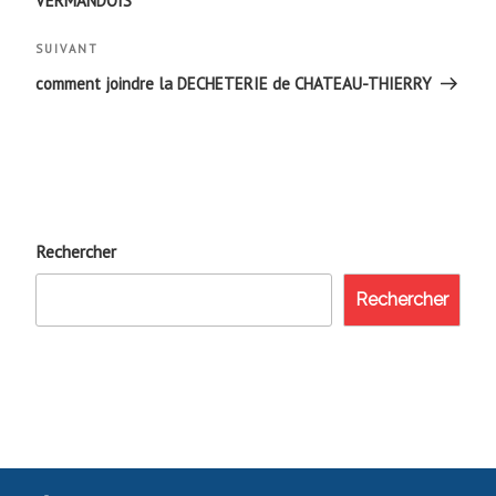
VERMANDOIS
l’article
Article
SUIVANT
suivant
comment joindre la DECHETERIE de CHATEAU-THIERRY
Rechercher
Rechercher