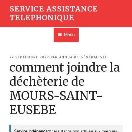
Aller
SERVICE ASSISTANCE
au
TELEPHONIQUE
contenu
principal
Menu
PUBLIÉ
27 SEPTEMBRE 2022
PAR
ANNUAIRE GÉNÉRALISTE
LE
comment joindre la
déchèterie de
MOURS-SAINT-
EUSEBE
Service indépendant :
Assistance non affiliée aux marques.