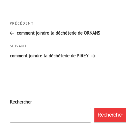
Navigation
Article
PRÉCÉDENT
de
précédent
comment joindre la déchèterie de ORNANS
l’article
Article
SUIVANT
suivant
comment joindre la déchèterie de PIREY
Rechercher
Rechercher