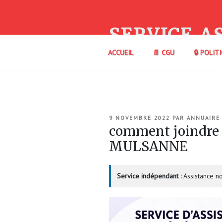
Aller
au
contenu
SERVICE A
principal
ACCUEIL
📄 CGU
🔒 POLIT
PUBLIÉ
9 NOVEMBRE 2022
PAR
ANNUAIRE
LE
comment joindre
MULSANNE
Service indépendant :
Assistance no