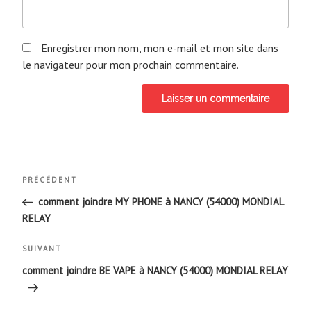
Enregistrer mon nom, mon e-mail et mon site dans
le navigateur pour mon prochain commentaire.
Navigation
Article
PRÉCÉDENT
de
précédent
comment joindre MY PHONE à NANCY (54000) MONDIAL
RELAY
l’article
Article
SUIVANT
suivant
comment joindre BE VAPE à NANCY (54000) MONDIAL RELAY