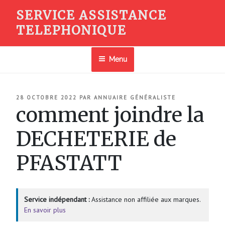
Aller
SERVICE ASSISTANCE
au
TELEPHONIQUE
contenu
principal
Menu
PUBLIÉ
28 OCTOBRE 2022
PAR
ANNUAIRE GÉNÉRALISTE
LE
comment joindre la
DECHETERIE de
PFASTATT
Service indépendant :
Assistance non affiliée aux marques.
En savoir plus