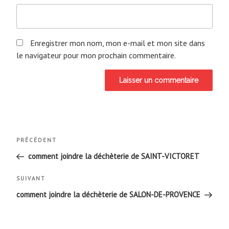
Enregistrer mon nom, mon e-mail et mon site dans
le navigateur pour mon prochain commentaire.
Navigation
Article
PRÉCÉDENT
de
précédent
comment joindre la déchèterie de SAINT-VICTORET
l’article
Article
SUIVANT
suivant
comment joindre la déchèterie de SALON-DE-PROVENCE