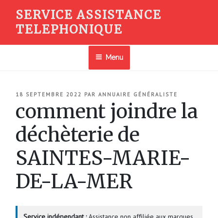
Aller
SERVICE ASSISTANCE
au
TELEPHONIQUE
contenu
principal
Menu
PUBLIÉ
18 SEPTEMBRE 2022
PAR
ANNUAIRE GÉNÉRALISTE
LE
comment joindre la
déchèterie de
SAINTES-MARIE-
DE-LA-MER
Service indépendant :
Assistance non affiliée aux marques.