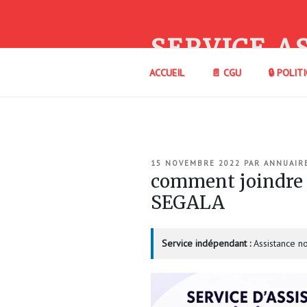
Aller
au
contenu
SERVICE A
principal
ACCUEIL
📄 CGU
🔒 POLIT
PUBLIÉ
15 NOVEMBRE 2022
PAR
ANNUAIR
LE
comment joindre
SEGALA
Service indépendant :
Assistance no