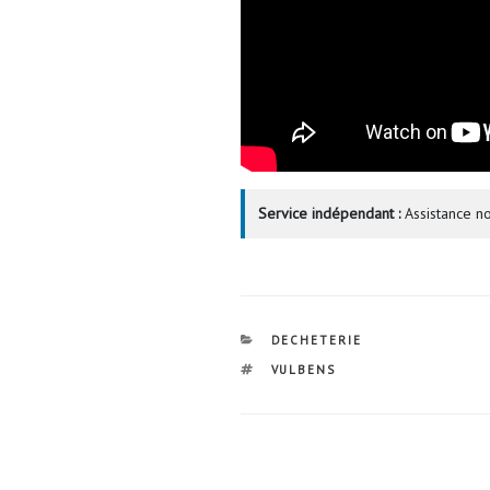
Service indépendant :
Assistance no
CATÉGORIES
DECHETERIE
ÉTIQUETTES
VULBENS