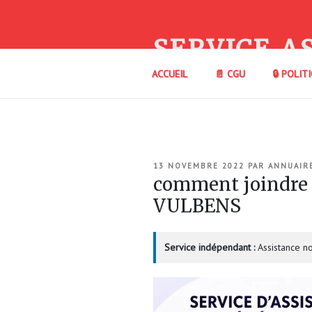
Aller
au
contenu
SERVICE A
principal
ACCUEIL
📄 CGU
🔒 POLIT
PUBLIÉ
13 NOVEMBRE 2022
PAR
ANNUAIR
LE
comment joindre
VULBENS
Service indépendant :
Assistance no