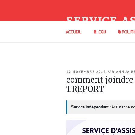
Aller
au
contenu
SERVICE A
principal
ACCUEIL
📄 CGU
🔒 POLIT
PUBLIÉ
12 NOVEMBRE 2022
PAR
ANNUAIR
LE
comment joindre
TREPORT
Service indépendant :
Assistance no