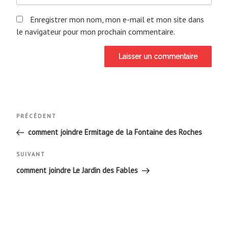
Enregistrer mon nom, mon e-mail et mon site dans
le navigateur pour mon prochain commentaire.
Navigation
Article
PRÉCÉDENT
de
précédent
comment joindre Ermitage de la Fontaine des Roches
l’article
Article
SUIVANT
suivant
comment joindre Le Jardin des Fables