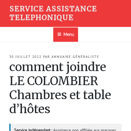
Aller
SERVICE ASSISTANCE
au
TELEPHONIQUE
contenu
principal
Menu
PUBLIÉ
30 JUILLET 2022
PAR
ANNUAIRE GÉNÉRALISTE
LE
comment joindre
LE COLOMBIER
Chambres et table
d’hôtes
Service indépendant :
Assistance non affiliée aux marques.