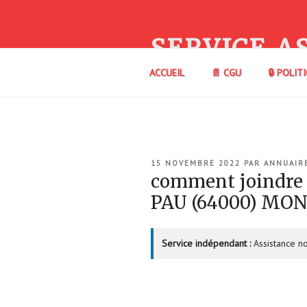
Aller
au
contenu
SERVICE A
principal
ACCUEIL
📄 CGU
🔒 POLIT
PUBLIÉ
15 NOVEMBRE 2022
PAR
ANNUAIR
LE
comment joindre
PAU (64000) MO
Service indépendant :
Assistance no