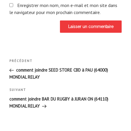
Enregistrer mon nom, mon e-mail et mon site dans
le navigateur pour mon prochain commentaire.
Navigation
Article
PRÉCÉDENT
de
précédent
comment joindre SEED STORE CBD à PAU (64000)
MONDIAL RELAY
l’article
Article
SUIVANT
suivant
comment joindre BAR DU RUGBY à JURAN ON (64110)
MONDIAL RELAY