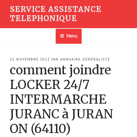
Aller
SERVICE ASSISTANCE
au
TELEPHONIQUE
contenu
principal
Menu
PUBLIÉ
15 NOVEMBRE 2022
PAR
ANNUAIRE GÉNÉRALISTE
LE
comment joindre
LOCKER 24/7
INTERMARCHE
JURANC à JURAN
ON (64110)