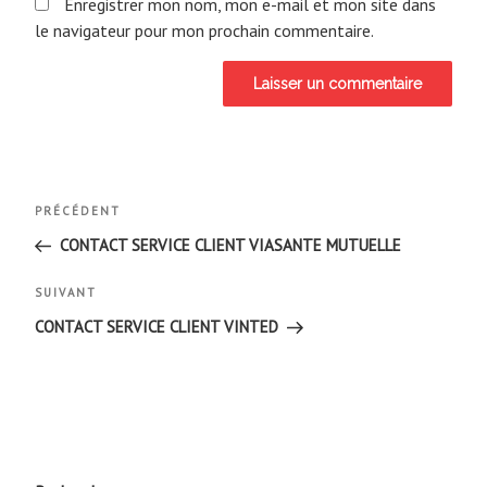
Enregistrer mon nom, mon e-mail et mon site dans
le navigateur pour mon prochain commentaire.
Navigation
Article
PRÉCÉDENT
de
précédent
CONTACT SERVICE CLIENT VIASANTE MUTUELLE
l’article
Article
SUIVANT
suivant
CONTACT SERVICE CLIENT VINTED