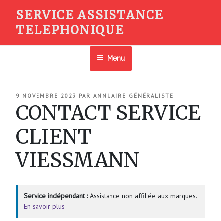
Aller
SERVICE ASSISTANCE
au
TELEPHONIQUE
contenu
principal
Menu
PUBLIÉ
9 NOVEMBRE 2023
PAR
ANNUAIRE GÉNÉRALISTE
LE
CONTACT SERVICE
CLIENT
VIESSMANN
Service indépendant :
Assistance non affiliée aux marques.
En savoir plus