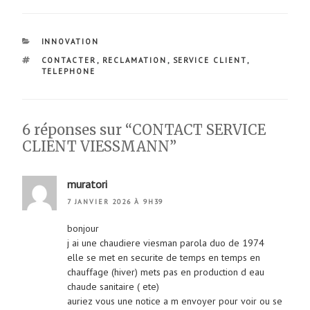
CATÉGORIES
INNOVATION
ÉTIQUETTES
CONTACTER
,
RECLAMATION
,
SERVICE CLIENT
,
TELEPHONE
6 réponses sur “CONTACT SERVICE
CLIENT VIESSMANN”
muratori
7 JANVIER 2026 À 9H39
bonjour
j ai une chaudiere viesman parola duo de 1974
elle se met en securite de temps en temps en
chauffage (hiver) mets pas en production d eau
chaude sanitaire ( ete)
auriez vous une notice a m envoyer pour voir ou se