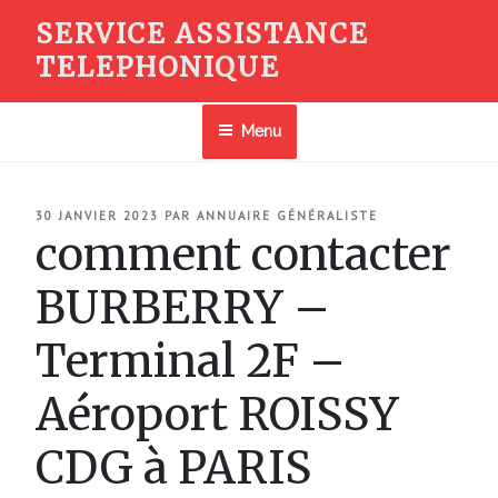
Aller
SERVICE ASSISTANCE
au
TELEPHONIQUE
contenu
principal
Menu
PUBLIÉ
30 JANVIER 2023
PAR
ANNUAIRE GÉNÉRALISTE
LE
comment contacter
BURBERRY –
Terminal 2F –
Aéroport ROISSY
CDG à PARIS