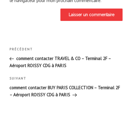
le navigateur pour mon prochain commentaire.
Navigation
Article
PRÉCÉDENT
de
précédent
comment contacter TRAVEL & CO – Terminal 2F –
Aéroport ROISSY CDG à PARIS
l’article
Article
SUIVANT
suivant
comment contacter BUY PARIS COLLECTION – Terminal 2F
– Aéroport ROISSY CDG à PARIS