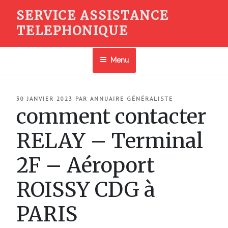
Aller
SERVICE ASSISTANCE
au
TELEPHONIQUE
contenu
principal
Menu
PUBLIÉ
30 JANVIER 2023
PAR
ANNUAIRE GÉNÉRALISTE
LE
comment contacter
RELAY – Terminal
2F – Aéroport
ROISSY CDG à
PARIS