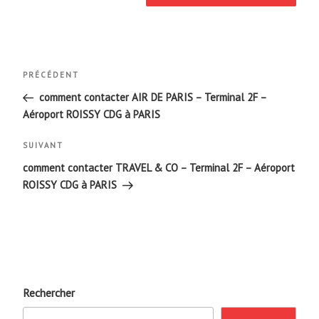
Navigation
Article
PRÉCÉDENT
de
précédent
comment contacter AIR DE PARIS – Terminal 2F –
Aéroport ROISSY CDG à PARIS
l’article
Article
SUIVANT
suivant
comment contacter TRAVEL & CO – Terminal 2F – Aéroport
ROISSY CDG à PARIS
Rechercher