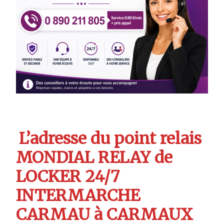
L’adresse du point relais
MONDIAL RELAY de
LOCKER 24/7
INTERMARCHE
CARMAU à CARMAUX