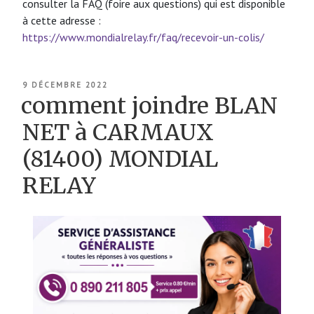
consulter la FAQ (foire aux questions) qui est disponible
à cette adresse :
https://www.mondialrelay.fr/faq/recevoir-un-colis/
PUBLIÉ
9 DÉCEMBRE 2022
LE
comment joindre BLAN
NET à CARMAUX
(81400) MONDIAL
RELAY