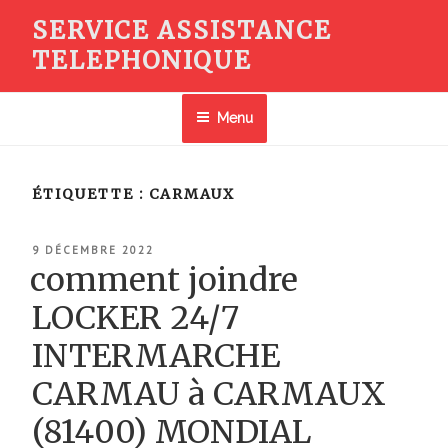
Aller
SERVICE ASSISTANCE
au
TELEPHONIQUE
contenu
principal
Menu
ÉTIQUETTE :
CARMAUX
PUBLIÉ
9 DÉCEMBRE 2022
LE
comment joindre
LOCKER 24/7
INTERMARCHE
CARMAU à CARMAUX
(81400) MONDIAL