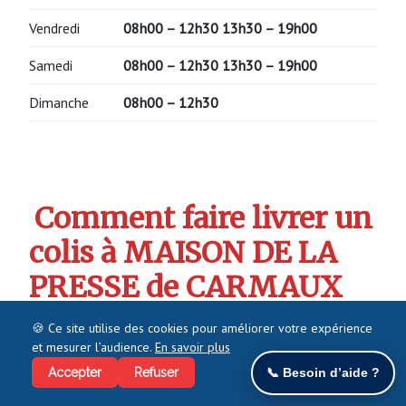
Vendredi
08h00 – 12h30
13h30 – 19h00
Samedi
08h00 – 12h30
13h30 – 19h00
Dimanche
08h00 – 12h30
Comment faire livrer un
colis à MAISON DE LA
PRESSE de CARMAUX
qui est membre du
🍪 Ce site utilise des cookies pour améliorer votre expérience
réseau MONDIAL RELAY
et mesurer l’audience.
En savoir plus
Accepter
Refuser
📞 Besoin d’aide ?
Vous habitez à proximité de MAISON DE LA PRESSE