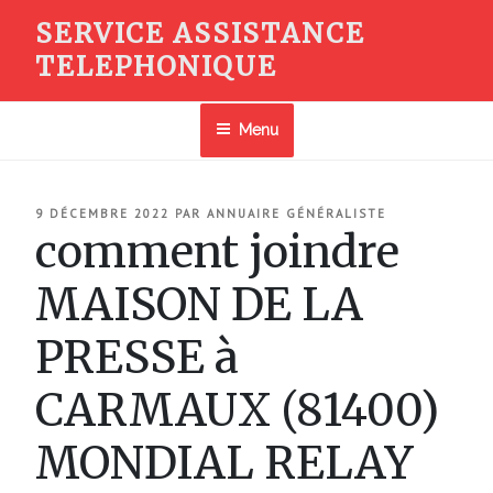
Aller
SERVICE ASSISTANCE
au
TELEPHONIQUE
contenu
principal
Menu
PUBLIÉ
9 DÉCEMBRE 2022
PAR
ANNUAIRE GÉNÉRALISTE
LE
comment joindre
MAISON DE LA
PRESSE à
CARMAUX (81400)
MONDIAL RELAY