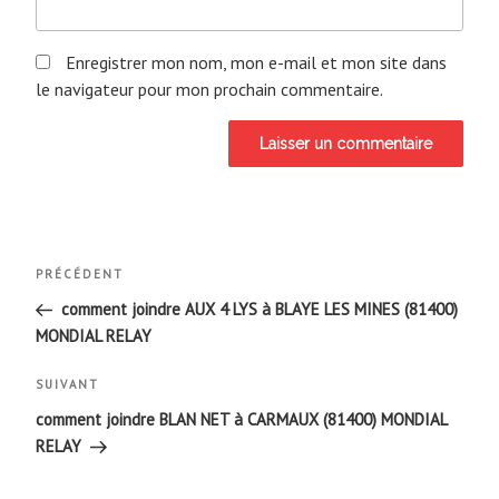
Enregistrer mon nom, mon e-mail et mon site dans
le navigateur pour mon prochain commentaire.
Navigation
Article
PRÉCÉDENT
de
précédent
comment joindre AUX 4 LYS à BLAYE LES MINES (81400)
MONDIAL RELAY
l’article
Article
SUIVANT
suivant
comment joindre BLAN NET à CARMAUX (81400) MONDIAL
RELAY