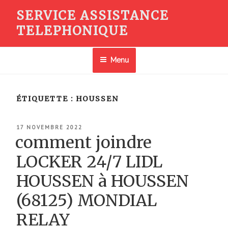
Aller
SERVICE ASSISTANCE
au
TELEPHONIQUE
contenu
principal
Menu
ÉTIQUETTE :
HOUSSEN
PUBLIÉ
17 NOVEMBRE 2022
LE
comment joindre
LOCKER 24/7 LIDL
HOUSSEN à HOUSSEN
(68125) MONDIAL
RELAY