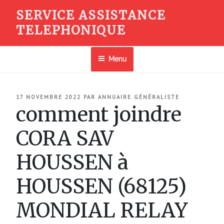
Aller
SERVICE ASSISTANCE
au
TELEPHONIQUE
contenu
principal
Menu
PUBLIÉ
17 NOVEMBRE 2022
PAR
ANNUAIRE GÉNÉRALISTE
LE
comment joindre
CORA SAV
HOUSSEN à
HOUSSEN (68125)
MONDIAL RELAY