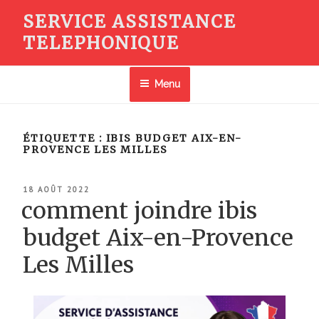
Aller
SERVICE ASSISTANCE
au
TELEPHONIQUE
contenu
principal
Menu
ÉTIQUETTE :
IBIS BUDGET AIX-EN-
PROVENCE LES MILLES
PUBLIÉ
18 AOÛT 2022
LE
comment joindre ibis
budget Aix-en-Provence
Les Milles