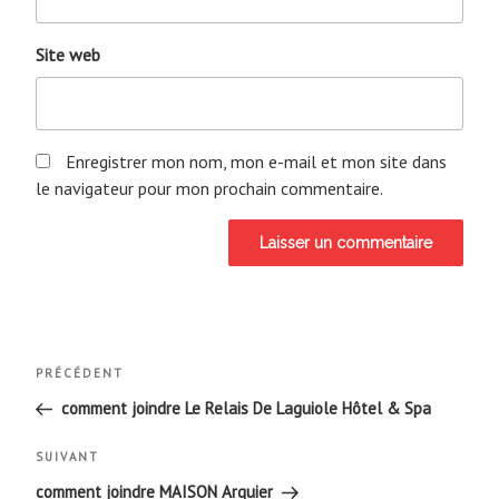
Site web
Enregistrer mon nom, mon e-mail et mon site dans
le navigateur pour mon prochain commentaire.
Navigation
Article
PRÉCÉDENT
de
précédent
comment joindre Le Relais De Laguiole Hôtel & Spa
l’article
Article
SUIVANT
suivant
comment joindre MAISON Arquier