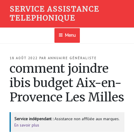
Aller
SERVICE ASSISTANCE
au
TELEPHONIQUE
contenu
principal
Menu
PUBLIÉ
18 AOÛT 2022
PAR
ANNUAIRE GÉNÉRALISTE
LE
comment joindre
ibis budget Aix-en-
Provence Les Milles
Service indépendant :
Assistance non affiliée aux marques.
En savoir plus