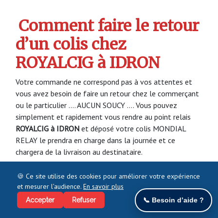
Comment faire le retour
d’un colis chez
ROYALCIG à IDRON
Votre commande ne correspond pas à vos attentes et
vous avez besoin de faire un retour chez le commerçant
ou le particulier …. AUCUN SOUCY …. Vous pouvez
simplement et rapidement vous rendre au point relais
ROYALCIG à IDRON
et déposé votre colis MONDIAL
RELAY le prendra en charge dans la journée et ce
chargera de la livraison au destinataire.
🍪 Ce site utilise des cookies pour améliorer votre expérience
et mesurer l’audience.
En savoir plus
Comment faire
Accepter
Refuser
📞 Besoin d’aide ?
l’impression d’une