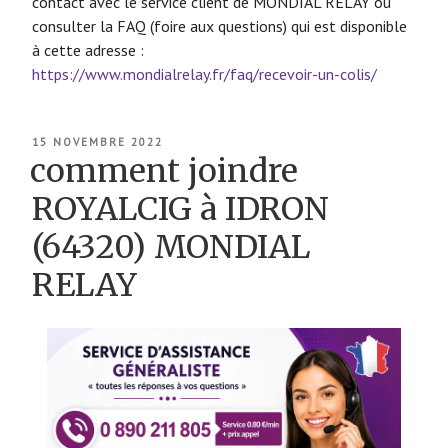
contact avec le service client de MONDIAL RELAY ou
consulter la FAQ (foire aux questions) qui est disponible
à cette adresse :
https://www.mondialrelay.fr/faq/recevoir-un-colis/
PUBLIÉ
15 NOVEMBRE 2022
LE
comment joindre
ROYALCIG à IDRON
(64320) MONDIAL
RELAY