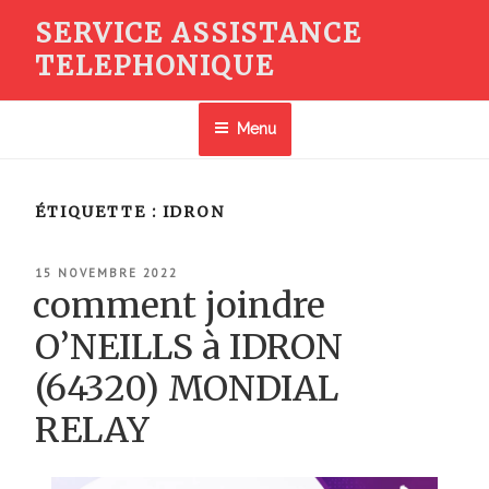
Aller
SERVICE ASSISTANCE
au
TELEPHONIQUE
contenu
principal
Menu
ÉTIQUETTE :
IDRON
PUBLIÉ
15 NOVEMBRE 2022
LE
comment joindre
O’NEILLS à IDRON
(64320) MONDIAL
RELAY