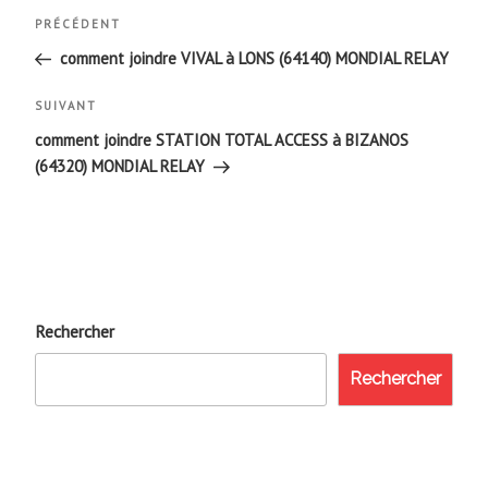
Navigation
Article
PRÉCÉDENT
de
précédent
comment joindre VIVAL à LONS (64140) MONDIAL RELAY
l’article
Article
SUIVANT
suivant
comment joindre STATION TOTAL ACCESS à BIZANOS
(64320) MONDIAL RELAY
Rechercher
Rechercher