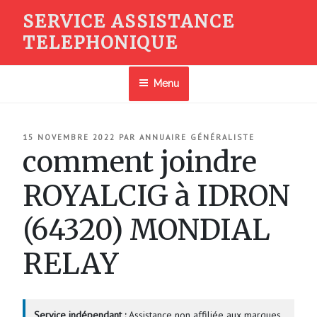
Aller
SERVICE ASSISTANCE
au
TELEPHONIQUE
contenu
principal
Menu
PUBLIÉ
15 NOVEMBRE 2022
PAR
ANNUAIRE GÉNÉRALISTE
LE
comment joindre
ROYALCIG à IDRON
(64320) MONDIAL
RELAY
Service indépendant :
Assistance non affiliée aux marques.