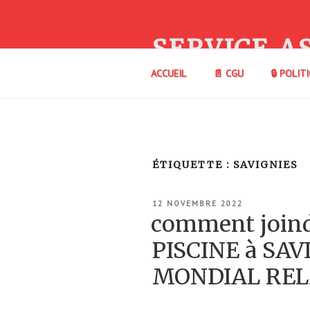
Aller
au
contenu
SERVICE A
principal
ACCUEIL
📄 CGU
🔒 POLIT
ÉTIQUETTE :
SAVIGNIES
PUBLIÉ
12 NOVEMBRE 2022
LE
comment join
PISCINE à SAV
MONDIAL REL