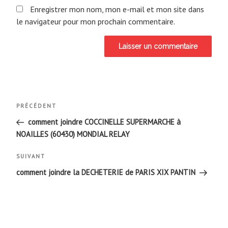
Enregistrer mon nom, mon e-mail et mon site dans
le navigateur pour mon prochain commentaire.
Navigation
Article
PRÉCÉDENT
de
précédent
comment joindre COCCINELLE SUPERMARCHE à
NOAILLES (60430) MONDIAL RELAY
l’article
Article
SUIVANT
suivant
comment joindre la DECHETERIE de PARIS XIX PANTIN