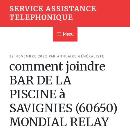
Aller
SERVICE ASSISTANCE
au
TELEPHONIQUE
contenu
principal
Menu
PUBLIÉ
12 NOVEMBRE 2022
PAR
ANNUAIRE GÉNÉRALISTE
LE
comment joindre
BAR DE LA
PISCINE à
SAVIGNIES (60650)
MONDIAL RELAY