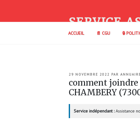
Aller
au
contenu
SERVICE A
principal
ACCUEIL
📄 CGU
🔒 POLIT
PUBLIÉ
29 NOVEMBRE 2022
PAR
ANNUAIR
LE
comment joindre
CHAMBERY (730
Service indépendant :
Assistance no