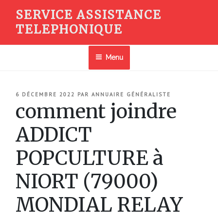
Aller
SERVICE ASSISTANCE
au
TELEPHONIQUE
contenu
principal
Menu
PUBLIÉ
6 DÉCEMBRE 2022
PAR
ANNUAIRE GÉNÉRALISTE
LE
comment joindre
ADDICT
POPCULTURE à
NIORT (79000)
MONDIAL RELAY