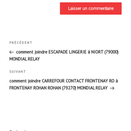
Navigation
Article
PRÉCÉDENT
de
précédent
comment joindre ESCAPADE LINGERIE à NIORT (79000)
MONDIAL RELAY
l’article
Article
SUIVANT
suivant
comment joindre CARREFOUR CONTACT FRONTENAY RO à
FRONTENAY ROHAN ROHAN (79270) MONDIAL RELAY