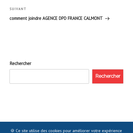
l’article
Article
SUIVANT
suivant
comment joindre AGENCE DPD FRANCE CALMONT
Rechercher
Rechercher
🍪 Ce site utilise des cookies pour améliorer votre expérience