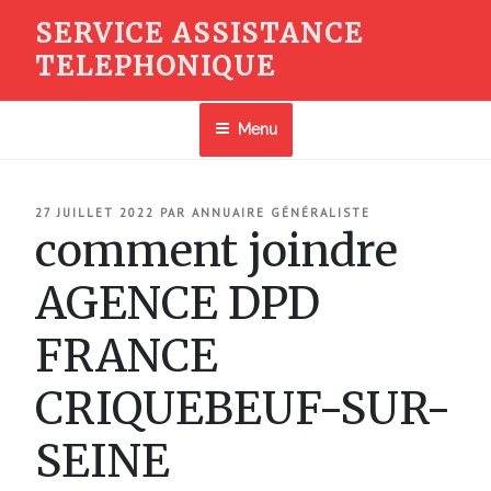
Aller
SERVICE ASSISTANCE
au
TELEPHONIQUE
contenu
principal
Menu
PUBLIÉ
27 JUILLET 2022
PAR
ANNUAIRE GÉNÉRALISTE
LE
comment joindre
AGENCE DPD
FRANCE
CRIQUEBEUF-SUR-
SEINE