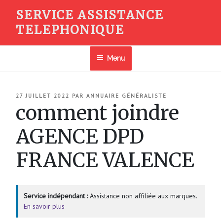
Aller
SERVICE ASSISTANCE
au
TELEPHONIQUE
contenu
principal
Menu
PUBLIÉ
27 JUILLET 2022
PAR
ANNUAIRE GÉNÉRALISTE
LE
comment joindre
AGENCE DPD
FRANCE VALENCE
Service indépendant :
Assistance non affiliée aux marques.
En savoir plus