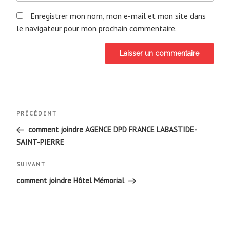
Enregistrer mon nom, mon e-mail et mon site dans
le navigateur pour mon prochain commentaire.
Navigation
Article
PRÉCÉDENT
de
précédent
comment joindre AGENCE DPD FRANCE LABASTIDE-
SAINT-PIERRE
l’article
Article
SUIVANT
suivant
comment joindre Hôtel Mémorial