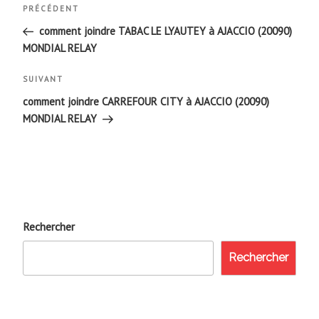
Navigation
Article
PRÉCÉDENT
de
précédent
comment joindre TABAC LE LYAUTEY à AJACCIO (20090)
MONDIAL RELAY
l’article
Article
SUIVANT
suivant
comment joindre CARREFOUR CITY à AJACCIO (20090)
MONDIAL RELAY
Rechercher
Rechercher