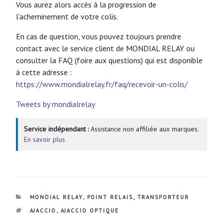
Vous aurez alors accès à la progression de
l’acheminement de votre colis.
En cas de question, vous pouvez toujours prendre
contact avec le service client de MONDIAL RELAY ou
consulter la FAQ (foire aux questions) qui est disponible
à cette adresse :
https://www.mondialrelay.fr/faq/recevoir-un-colis/
Tweets by mondialrelay
Service indépendant :
Assistance non affiliée aux marques.
En savoir plus
CATÉGORIES
MONDIAL RELAY
,
POINT RELAIS
,
TRANSPORTEUR
ÉTIQUETTES
AJACCIO
,
AJACCIO OPTIQUE