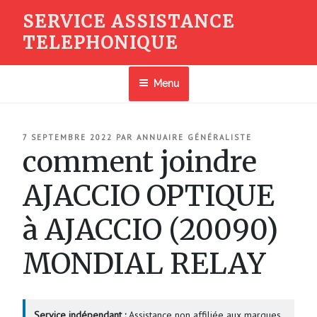
Aller
SERVICE ASSISTANCE
au
TELEPHONIQUE
contenu
principal
Menu
PUBLIÉ
7 SEPTEMBRE 2022
PAR
ANNUAIRE GÉNÉRALISTE
LE
comment joindre
AJACCIO OPTIQUE
à AJACCIO (20090)
MONDIAL RELAY
Service indépendant :
Assistance non affiliée aux marques.