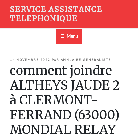
Aller
SERVICE ASSISTANCE
au
TELEPHONIQUE
contenu
principal
Menu
PUBLIÉ
14 NOVEMBRE 2022
PAR
ANNUAIRE GÉNÉRALISTE
LE
comment joindre
ALTHEYS JAUDE 2
à CLERMONT-
FERRAND (63000)
MONDIAL RELAY