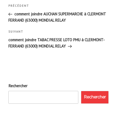
Navigation
Article
PRÉCÉDENT
de
précédent
comment joindre AUCHAN SUPERMARCHE à CLERMONT
FERRAND (63000) MONDIAL RELAY
l’article
Article
SUIVANT
suivant
comment joindre TABAC PRESSE LOTO PMU à CLERMONT-
FERRAND (63000) MONDIAL RELAY
Rechercher
Rechercher