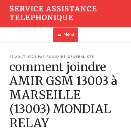
Aller
SERVICE ASSISTANCE
au
TELEPHONIQUE
contenu
principal
Menu
PUBLIÉ
27 AOÛT 2022
PAR
ANNUAIRE GÉNÉRALISTE
LE
comment joindre
AMIR GSM 13003 à
MARSEILLE
(13003) MONDIAL
RELAY