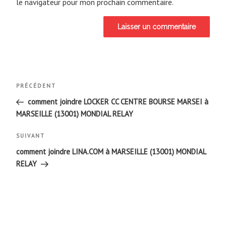
le navigateur pour mon prochain commentaire.
Navigation
Article
PRÉCÉDENT
de
précédent
comment joindre LOCKER CC CENTRE BOURSE MARSEI à
MARSEILLE (13001) MONDIAL RELAY
l’article
Article
SUIVANT
suivant
comment joindre LINA.COM à MARSEILLE (13001) MONDIAL
RELAY