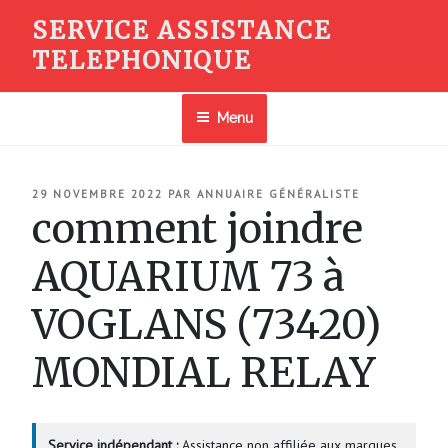
Aller
SERVICE ASSISTANCE
au
TELEPHONIQUE
contenu
principal
Menu
PUBLIÉ
29 NOVEMBRE 2022
PAR
ANNUAIRE GÉNÉRALISTE
LE
comment joindre
AQUARIUM 73 à
VOGLANS (73420)
MONDIAL RELAY
Service indépendant :
Assistance non affiliée aux marques.