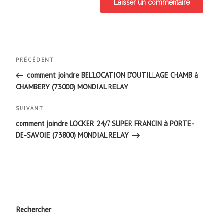
Navigation
Article
PRÉCÉDENT
de
précédent
comment joindre BEL’LOCATION D’OUTILLAGE CHAMB à
CHAMBERY (73000) MONDIAL RELAY
l’article
Article
SUIVANT
suivant
comment joindre LOCKER 24/7 SUPER FRANCIN à PORTE-
DE-SAVOIE (73800) MONDIAL RELAY
Rechercher