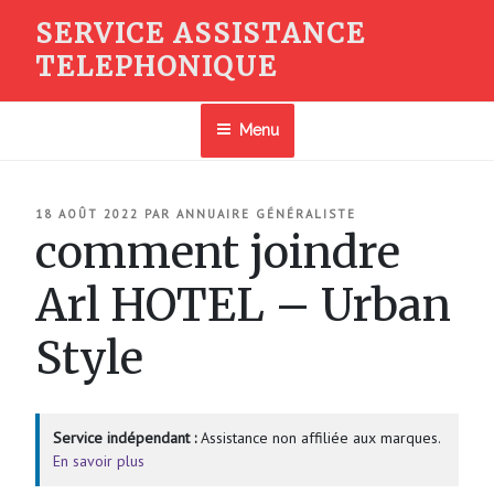
Aller
SERVICE ASSISTANCE
au
TELEPHONIQUE
contenu
principal
Menu
PUBLIÉ
18 AOÛT 2022
PAR
ANNUAIRE GÉNÉRALISTE
LE
comment joindre
Arl HOTEL – Urban
Style
Service indépendant :
Assistance non affiliée aux marques.
En savoir plus