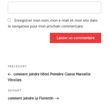
Enregistrer mon nom, mon e-mail et mon site dans
le navigateur pour mon prochain commentaire.
Navigation
Article
PRÉCÉDENT
de
précédent
comment joindre Hôtel Première Classe Marseille
Vitrolles
l’article
Article
SUIVANT
suivant
comment joindre Le Florentin