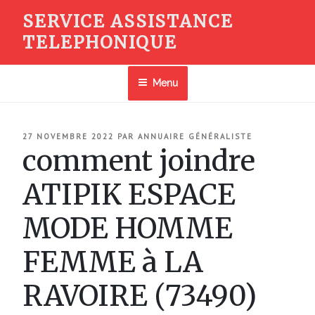
Aller
SERVICE ASSISTANCE
au
TELEPHONIQUE
contenu
principal
Menu
PUBLIÉ
27 NOVEMBRE 2022
PAR
ANNUAIRE GÉNÉRALISTE
LE
comment joindre
ATIPIK ESPACE
MODE HOMME
FEMME à LA
RAVOIRE (73490)