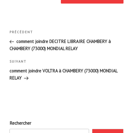
Navigation
Article
PRÉCÉDENT
de
précédent
comment joindre DECITRE LIBRAIRE CHAMBERY à
CHAMBERY (73000) MONDIAL RELAY
l’article
Article
SUIVANT
suivant
comment joindre VOLTRA à CHAMBERY (73000) MONDIAL
RELAY
Rechercher