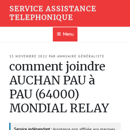
Aller
SERVICE ASSISTANCE
au
TELEPHONIQUE
contenu
principal
Menu
PUBLIÉ
15 NOVEMBRE 2022
PAR
ANNUAIRE GÉNÉRALISTE
LE
comment joindre
AUCHAN PAU à
PAU (64000)
MONDIAL RELAY
Service indépendant :
Assistance non affiliée aux marques.