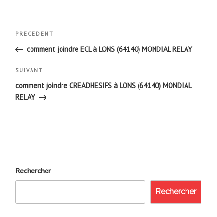
Navigation
Article
PRÉCÉDENT
de
précédent
comment joindre ECL à LONS (64140) MONDIAL RELAY
l’article
Article
SUIVANT
suivant
comment joindre CREADHESIFS à LONS (64140) MONDIAL
RELAY
Rechercher
Rechercher