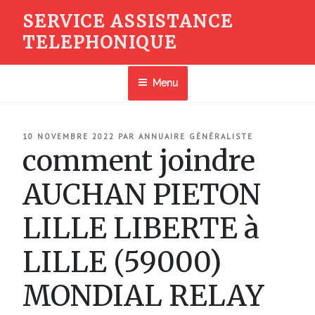
Aller
SERVICE ASSISTANCE
au
TELEPHONIQUE
contenu
principal
Menu
PUBLIÉ
10 NOVEMBRE 2022
PAR
ANNUAIRE GÉNÉRALISTE
LE
comment joindre
AUCHAN PIETON
LILLE LIBERTE à
LILLE (59000)
MONDIAL RELAY