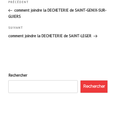
Navigation
Article
PRÉCÉDENT
de
précédent
comment joindre la DECHETERIE de SAINT-GENIX-SUR-
GUIERS
l’article
Article
SUIVANT
suivant
comment joindre la DECHETERIE de SAINT-LEGER
Rechercher
Rechercher