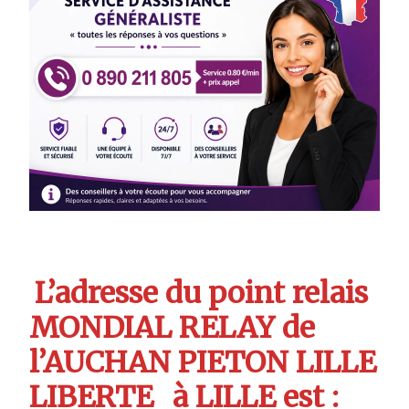
L’adresse du point relais
MONDIAL RELAY de
l’AUCHAN PIETON LILLE
LIBERTE
à LILLE est :