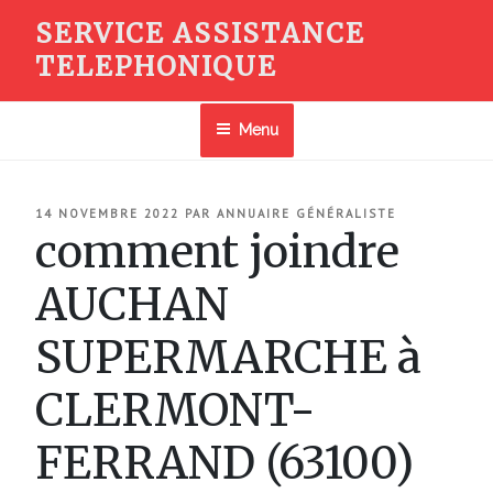
Aller
SERVICE ASSISTANCE
au
TELEPHONIQUE
contenu
principal
Menu
PUBLIÉ
14 NOVEMBRE 2022
PAR
ANNUAIRE GÉNÉRALISTE
LE
comment joindre
AUCHAN
SUPERMARCHE à
CLERMONT-
FERRAND (63100)