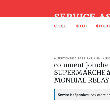
Aller
au
contenu
SERVICE A
principal
ACCUEIL
📄 CGU
🔒 POLIT
PUBLIÉ
6 SEPTEMBRE 2022
PAR
ANNUAIRE
LE
comment joindr
SUPERMARCHE à 
MONDIAL RELAY
Service indépendant :
Assistance no