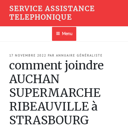
Aller
SERVICE ASSISTANCE
au
TELEPHONIQUE
contenu
principal
Menu
PUBLIÉ
17 NOVEMBRE 2022
PAR
ANNUAIRE GÉNÉRALISTE
LE
comment joindre
AUCHAN
SUPERMARCHE
RIBEAUVILLE à
STRASBOURG