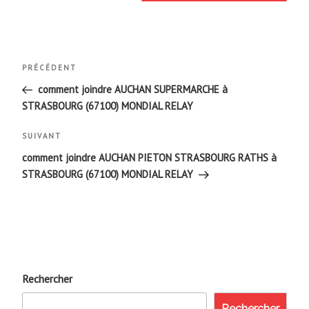
Navigation
Article
PRÉCÉDENT
de
précédent
comment joindre AUCHAN SUPERMARCHE à
STRASBOURG (67100) MONDIAL RELAY
l’article
Article
SUIVANT
suivant
comment joindre AUCHAN PIETON STRASBOURG RATHS à
STRASBOURG (67100) MONDIAL RELAY
Rechercher
Rechercher