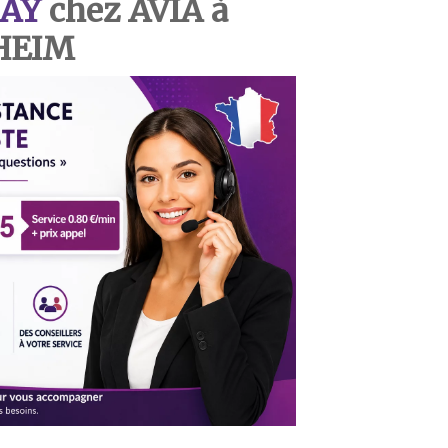
AY
chez AVIA à
HEIM