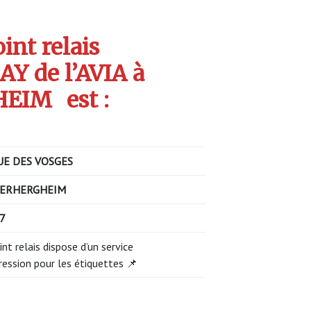
int relais
 de l’AVIA à
HEIM
est :
UE DES VOSGES
DERHERGHEIM
27
int relais dispose d’un service
ression pour les étiquettes 📌