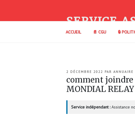
Aller
au
contenu
SERVICE A
principal
ACCUEIL
📄 CGU
🔒 POLIT
PUBLIÉ
2 DÉCEMBRE 2022
PAR
ANNUAIRE
LE
comment joindre
MONDIAL RELAY
Service indépendant :
Assistance no