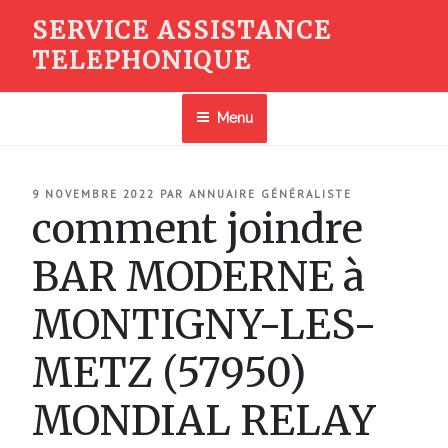
Aller
SERVICE ASSISTANCE
au
TELEPHONIQUE
contenu
principal
Menu
PUBLIÉ
9 NOVEMBRE 2022
PAR
ANNUAIRE GÉNÉRALISTE
LE
comment joindre
BAR MODERNE à
MONTIGNY-LES-
METZ (57950)
MONDIAL RELAY