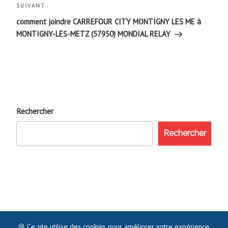
Article
SUIVANT
suivant
comment joindre CARREFOUR CITY MONTIGNY LES ME à
MONTIGNY-LES-METZ (57950) MONDIAL RELAY
Rechercher
Rechercher
🍪 Ce site utilise des cookies pour améliorer votre expérience