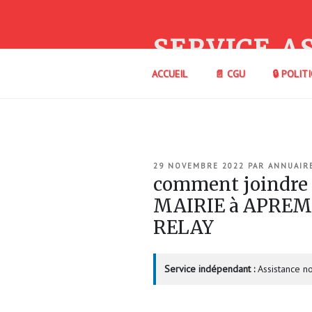
Aller
au
contenu
SERVICE A
principal
ACCUEIL
📄 CGU
🔒 POLIT
PUBLIÉ
29 NOVEMBRE 2022
PAR
ANNUAIR
LE
comment joindre
MAIRIE à APREM
RELAY
Service indépendant :
Assistance no