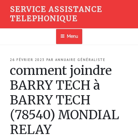
Aller
SERVICE ASSISTANCE
au
TELEPHONIQUE
contenu
principal
Menu
PUBLIÉ
26 FÉVRIER 2023
PAR
ANNUAIRE GÉNÉRALISTE
LE
comment joindre
BARRY TECH à
BARRY TECH
(78540) MONDIAL
RELAY