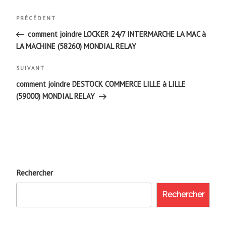
Navigation
Article
PRÉCÉDENT
de
précédent
comment joindre LOCKER 24/7 INTERMARCHE LA MAC à
LA MACHINE (58260) MONDIAL RELAY
l’article
Article
SUIVANT
suivant
comment joindre DESTOCK COMMERCE LILLE à LILLE
(59000) MONDIAL RELAY
Rechercher
Rechercher