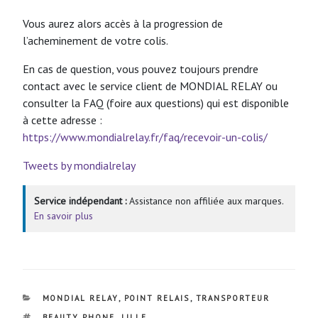
Vous aurez alors accès à la progression de
l’acheminement de votre colis.
En cas de question, vous pouvez toujours prendre
contact avec le service client de MONDIAL RELAY ou
consulter la FAQ (foire aux questions) qui est disponible
à cette adresse :
https://www.mondialrelay.fr/faq/recevoir-un-colis/
Tweets by mondialrelay
Service indépendant :
Assistance non affiliée aux marques.
En savoir plus
CATÉGORIES
MONDIAL RELAY
,
POINT RELAIS
,
TRANSPORTEUR
ÉTIQUETTES
BEAUTY PHONE
,
LILLE