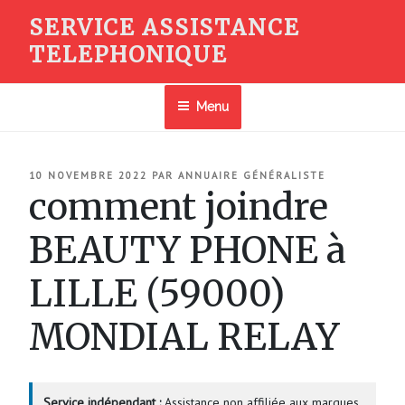
Aller
SERVICE ASSISTANCE
au
TELEPHONIQUE
contenu
principal
Menu
PUBLIÉ
10 NOVEMBRE 2022
PAR
ANNUAIRE GÉNÉRALISTE
LE
comment joindre
BEAUTY PHONE à
LILLE (59000)
MONDIAL RELAY
Service indépendant :
Assistance non affiliée aux marques.