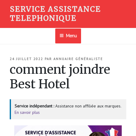
Aller
SERVICE ASSISTANCE
au
TELEPHONIQUE
contenu
principal
Menu
PUBLIÉ
24 JUILLET 2022
PAR
ANNUAIRE GÉNÉRALISTE
LE
comment joindre
Best Hotel
Service indépendant :
Assistance non affiliée aux marques.
En savoir plus