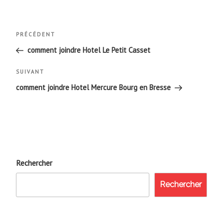
Navigation
Article
PRÉCÉDENT
de
précédent
comment joindre Hotel Le Petit Casset
l’article
Article
SUIVANT
suivant
comment joindre Hotel Mercure Bourg en Bresse
Rechercher
Rechercher