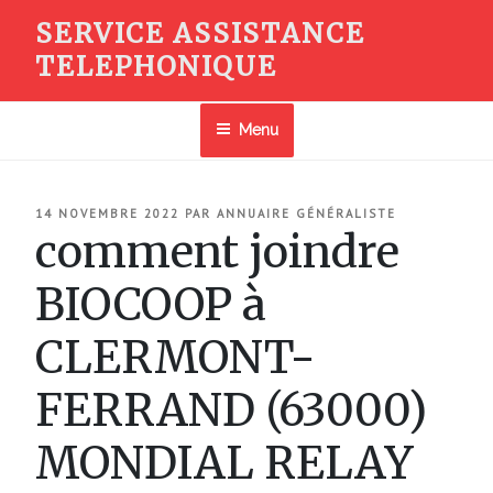
Aller
SERVICE ASSISTANCE
au
TELEPHONIQUE
contenu
principal
Menu
PUBLIÉ
14 NOVEMBRE 2022
PAR
ANNUAIRE GÉNÉRALISTE
LE
comment joindre
BIOCOOP à
CLERMONT-
FERRAND (63000)
MONDIAL RELAY