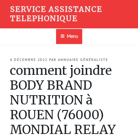
Aller
SERVICE ASSISTANCE
au
TELEPHONIQUE
contenu
principal
Menu
PUBLIÉ
4 DÉCEMBRE 2022
PAR
ANNUAIRE GÉNÉRALISTE
LE
comment joindre
BODY BRAND
NUTRITION à
ROUEN (76000)
MONDIAL RELAY